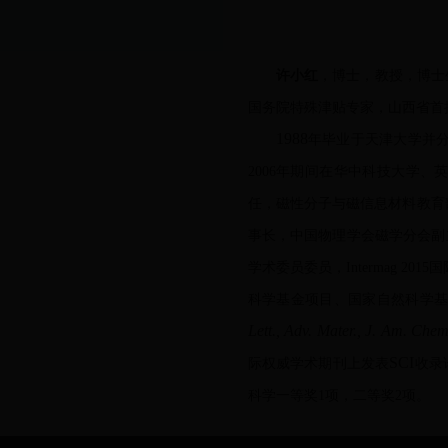
许小红
，博
士，教授，博士
国务院特殊津贴专家，山西省首
1988
年毕业于天津大学并
2006
年期间在华中科技大学、
任，磁性分子与磁信息材料教育
事长，中国物理学会磁学分会副
学术委员委员，
Intermag 2015
国
科学基金项目、国家自然科学
Lett., Adv. Mater., J. Am. Chem
SCI
际权威学术期刊上发表
收录
科学一等奖
1
项，二等奖
2
项。