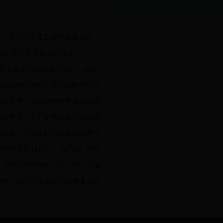
者，百千万人才工程国家级人选，
届全国人民代表大会代表。
西安交通大学获博士学位，
2001-
永磁材料与技术协同创新中心主
学会理事，山西磁材联盟协会副
理
员会委员，多个省部级重点实验室
的编委。先后主持了国家杰出青年
Phys. Rev.
家
863
计划项目等，在
Mater. Interface, Sci. Rep.
等国
0
项，以第一完成人获山西省自然