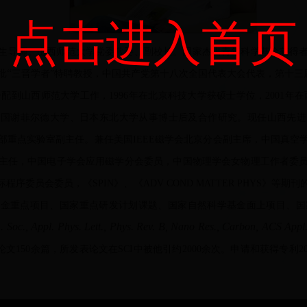
点击进入首页
生导师。山西师范大学党委常委、副校长。国家杰出青年科学基金获得
“
第十三
批
三晋学者
”
特聘教授，中国共产党第十八次全国代表大会代表，
分配到山西师范大学工作，
1996
年在北京科技大学获硕士学位，
2001
年在
英国谢菲尔德大学、日本东北大学从事博士后及合作研究。现任山西先进
部重点实验室副主任。兼任美国
IEEE
磁学会北京分会副主席，中国真空
主任，
中
国电子学会应用磁学分会委员，中国物理学会女物理工作者委
际程序委员会委员，《
SPIN
》、《
ADV COND MATTER PHYS
》等期刊
基金重点项目、国家重点研发计划课题、国家自然科学基金面上项目、国
. Soc., Appl. Phys. Lett., Phys. Rev. B, Nano Res., Carbon, ACS Appl. 
论文
150
余篇，所发表论文在
SCI
中被他引约
2000
余次。申请和获得专利
2